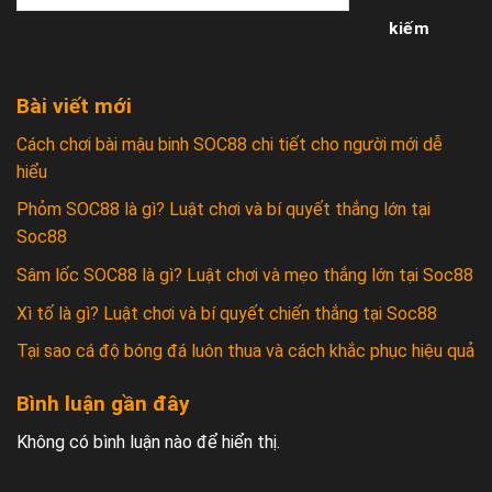
kiếm
Bài viết mới
Cách chơi bài mậu binh SOC88 chi tiết cho người mới dễ
hiểu
Phỏm SOC88 là gì? Luật chơi và bí quyết thắng lớn tại
Soc88
Sâm lốc SOC88 là gì? Luật chơi và mẹo thắng lớn tại Soc88
Xì tố là gì? Luật chơi và bí quyết chiến thắng tại Soc88
Tại sao cá độ bóng đá luôn thua và cách khắc phục hiệu quả
Bình luận gần đây
Không có bình luận nào để hiển thị.