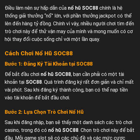
Điều làm nên sự hấp dẫn của
nổ hũ SOC88
chính là hệ
thống giải thưởng “nổ” lớn, với phần thưởng jackpot có thể
lên đến hàng tỷ đồng. Chính vì vậy, nhiều người chơi tìm đến
trò chơi này để thử vận may của mình và mong muốn có cơ
hội thay đổi cuộc sống chỉ với một lần quay.
Cách Chơi Nổ Hũ SOC88
Bước 1: Đăng Ký Tài Khoản tại SOC88
Để bắt đầu chơi
nổ hũ SOC88
, bạn cần phải có một tài
khoản tại
SOC88
. Quá trình đăng ký rất đơn giản và chỉ mất
vài phút. Sau khi đăng ký thành công, bạn có thể nạp tiền
vào tài khoản để bắt đầu chơi.
Bước 2: Lựa Chọn Trò Chơi Nổ Hũ
Sau khi đăng nhập, bạn sẽ thấy một danh sách các trò chơi
casino, trong đó có
nổ hũ SOC88
. Chọn trò chơi này để bắt
đầu. Mỗi game slot sẽ có các chủ đề và các mức cược