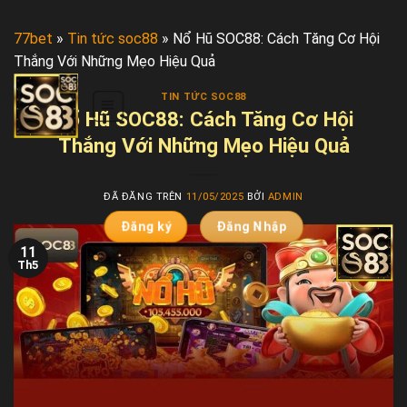
Chuyển
đến
77bet
»
Tin tức soc88
»
Nổ Hũ SOC88: Cách Tăng Cơ Hội
nội
Thắng Với Những Mẹo Hiệu Quả
dung
TIN TỨC SOC88
Nổ Hũ SOC88: Cách Tăng Cơ Hội
Thắng Với Những Mẹo Hiệu Quả
ĐÃ ĐĂNG TRÊN
11/05/2025
BỞI
ADMIN
Đăng ký
Đăng Nhập
11
Th5