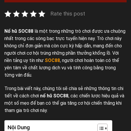
Rate this post
Nổ hũ SOC88
là một trong những trò chơi được ưa chuộng
nhất trong các sòng bạc trực tuyến hiện nay. Trò chơi này
không chỉ đơn giản mà còn cực kỳ hấp dẫn, mang đến cho
người chơi cơ hội trúng những phần thưởng khổng lồ. Với
nền tảng uy tín như
SOC88
, người chơi hoàn toàn có thể
yên tâm về chất lượng dịch vụ và tính công bằng trong
từng ván đấu.
Trong bài viết này, chúng tôi sẽ chia sẻ những thông tin chi
tiết về cách chơi
nổ hũ SOC88
, các chiến lược hiệu quả và
một số mẹo để bạn có thể gia tăng cơ hội chiến thắng khi
tham gia trò chơi này.
Nội Dung