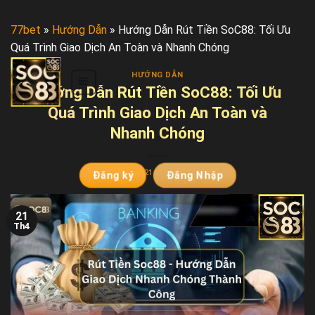
Chuyển
đến
77bet
»
Hướng Dẫn
»
Hướng Dẫn Rút Tiền SoC88: Tối Ưu
nội
Quá Trình Giao Dịch An Toàn và Nhanh Chóng
dung
HƯỚNG DẪN
Hướng Dẫn Rút Tiền SoC88: Tối Ưu
Quá Trình Giao Dịch An Toàn và
Nhanh Chóng
ĐÃ ĐĂNG TRÊN
21/04/2025
BỞI
ADMIN
Đăng ký
Đăng Nhập
21
Th4