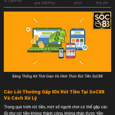
Ví ZaloPay
qua ZaloPay
phút
tính phí
Bảng Thống Kê Thời Gian Và Hình Thức Rút Tiền SoC88
Các Lỗi Thường Gặp Khi Rút Tiền Tại SoC88
Và Cách Xử Lý
Trong quá trình rút tiền, một số người chơi có thể gặp các
lỗi như rút tiền không thành công, không nhận được tiền