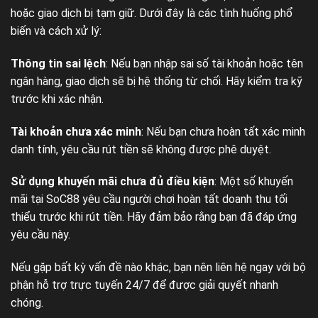
hoặc giao dịch bị tạm giữ. Dưới đây là các tình huống phổ
biến và cách xử lý:
Thông tin sai lệch
: Nếu bạn nhập sai số tài khoản hoặc tên
ngân hàng, giao dịch sẽ bị hệ thống từ chối. Hãy kiểm tra kỹ
trước khi xác nhận.
Tài khoản chưa xác minh
: Nếu bạn chưa hoàn tất xác minh
danh tính, yêu cầu rút tiền sẽ không được phê duyệt.
Sử dụng khuyến mãi chưa đủ điều kiện
: Một số khuyến
mãi tại SoC88 yêu cầu người chơi hoàn tất doanh thu tối
thiểu trước khi rút tiền. Hãy đảm bảo rằng bạn đã đáp ứng
yêu cầu này.
Nếu gặp bất kỳ vấn đề nào khác, bạn nên liên hệ ngay với bộ
phận hỗ trợ trực tuyến 24/7 để được giải quyết nhanh
chóng.