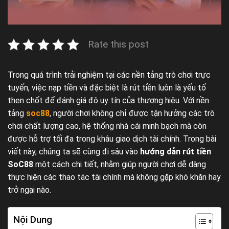
Rate this post
Trong quá trình trải nghiệm tại các nền tảng trò chơi trực
tuyến, việc nạp tiền và đặc biệt là rút tiền luôn là yếu tố
then chốt để đánh giá độ uy tín của thương hiệu. Với nền
tảng
soc88
, người chơi không chỉ được tận hưởng các trò
chơi chất lượng cao, hệ thống nhà cái minh bạch mà còn
được hỗ trợ tối đa trong khâu giao dịch tài chính. Trong bài
viết này, chúng ta sẽ cùng đi sâu vào
hướng dẫn rút tiền
SoC88
một cách chi tiết, nhằm giúp người chơi dễ dàng
thực hiện các thao tác tài chính mà không gặp khó khăn hay
trở ngại nào.
Nội Dung