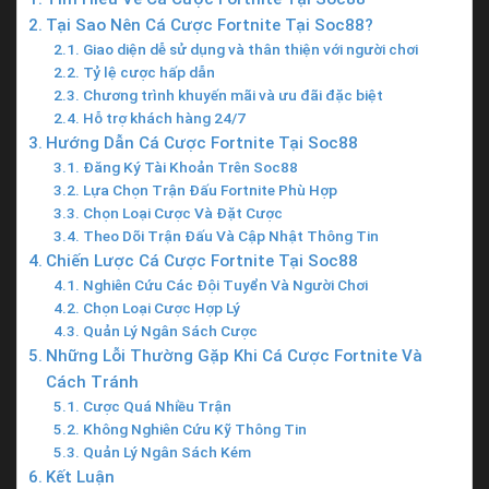
Tại Sao Nên Cá Cược Fortnite Tại Soc88?
Giao diện dễ sử dụng và thân thiện với người chơi
Tỷ lệ cược hấp dẫn
Chương trình khuyến mãi và ưu đãi đặc biệt
Hỗ trợ khách hàng 24/7
Hướng Dẫn Cá Cược Fortnite Tại Soc88
Đăng Ký Tài Khoản Trên Soc88
Lựa Chọn Trận Đấu Fortnite Phù Hợp
Chọn Loại Cược Và Đặt Cược
Theo Dõi Trận Đấu Và Cập Nhật Thông Tin
Chiến Lược Cá Cược Fortnite Tại Soc88
Nghiên Cứu Các Đội Tuyển Và Người Chơi
Chọn Loại Cược Hợp Lý
Quản Lý Ngân Sách Cược
Những Lỗi Thường Gặp Khi Cá Cược Fortnite Và
Cách Tránh
Cược Quá Nhiều Trận
Không Nghiên Cứu Kỹ Thông Tin
Quản Lý Ngân Sách Kém
Kết Luận