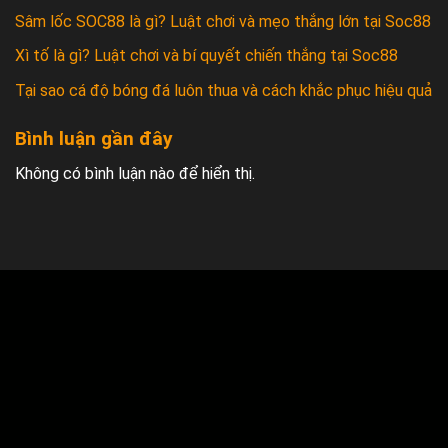
Sâm lốc SOC88 là gì? Luật chơi và mẹo thắng lớn tại Soc88
Xì tố là gì? Luật chơi và bí quyết chiến thắng tại Soc88
Tại sao cá độ bóng đá luôn thua và cách khắc phục hiệu quả
Bình luận gần đây
Không có bình luận nào để hiển thị.