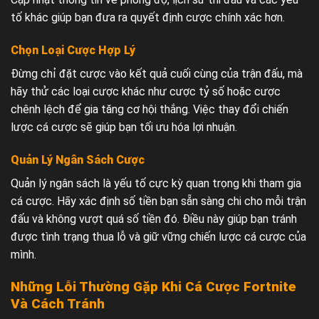
tố khác giúp bạn đưa ra quyết định cược chính xác hơn.
Chọn Loại Cược Hợp Lý
Đừng chỉ đặt cược vào kết quả cuối cùng của trận đấu, mà
hãy thử các loại cược khác như cược tỷ số hoặc cược
chênh lệch để gia tăng cơ hội thắng. Việc thay đổi chiến
lược cá cược sẽ giúp bạn tối ưu hóa lợi nhuận.
Quản Lý Ngân Sách Cược
Quản lý ngân sách là yếu tố cực kỳ quan trọng khi tham gia
cá cược. Hãy xác định số tiền bạn sẵn sàng chi cho mỗi trận
đấu và không vượt quá số tiền đó. Điều này giúp bạn tránh
được tình trạng thua lỗ và giữ vững chiến lược cá cược của
mình.
Những Lỗi Thường Gặp Khi Cá Cược Fortnite
Và Cách Tránh