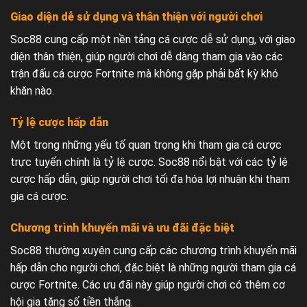
Giao diện dễ sử dụng và thân thiện với người chơi
Soc88 cung cấp một nền tảng cá cược dễ sử dụng, với giao
diện thân thiện, giúp người chơi dễ dàng tham gia vào các
trận đấu cá cược Fortnite mà không gặp phải bất kỳ khó
khăn nào.
Tỷ lệ cược hấp dẫn
Một trong những yếu tố quan trọng khi tham gia cá cược
trực tuyến chính là tỷ lệ cược. Soc88 nổi bật với các tỷ lệ
cược hấp dẫn, giúp người chơi tối đa hóa lợi nhuận khi tham
gia cá cược.
Chương trình khuyến mãi và ưu đãi đặc biệt
Soc88 thường xuyên cung cấp các chương trình khuyến mãi
hấp dẫn cho người chơi, đặc biệt là những người tham gia cá
cược Fortnite. Các ưu đãi này giúp người chơi có thêm cơ
hội gia tăng số tiền thắng.