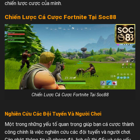
chiến lược cược của mình.
Chiến Lược Cá Cược Fortnite Tại Soc88
Chiến Lược Cá Cược Fortnite Tại Soc88
Nghiên Cứu Các Đội Tuyển Và Người Chơi
Một trong những yếu tố quan trọng giúp bạn cá cược thành
công chính là việc nghiên cứu các đội tuyển và người chơi.
Cập nhật thông tin về phong độ, lịch sử thi đấu và các yếu