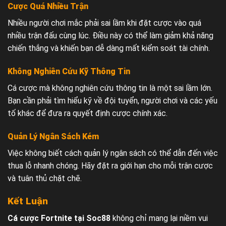
Cược Quá Nhiều Trận
Nhiều người chơi mắc phải sai lầm khi đặt cược vào quá
nhiều trận đấu cùng lúc. Điều này có thể làm giảm khả năng
chiến thắng và khiến bạn dễ dàng mất kiểm soát tài chính.
Không Nghiên Cứu Kỹ Thông Tin
Cá cược mà không nghiên cứu thông tin là một sai lầm lớn.
Bạn cần phải tìm hiểu kỹ về đội tuyển, người chơi và các yếu
tố khác để đưa ra quyết định cược chính xác.
Quản Lý Ngân Sách Kém
Việc không biết cách quản lý ngân sách có thể dẫn đến việc
thua lỗ nhanh chóng. Hãy đặt ra giới hạn cho mỗi trận cược
và tuân thủ chặt chẽ.
Kết Luận
Cá cược Fortnite tại Soc88
không chỉ mang lại niềm vui