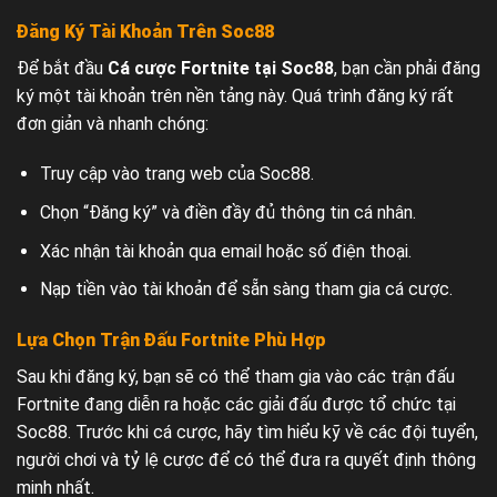
Đăng Ký Tài Khoản Trên Soc88
Để bắt đầu
Cá cược Fortnite tại Soc88
, bạn cần phải đăng
ký một tài khoản trên nền tảng này. Quá trình đăng ký rất
đơn giản và nhanh chóng:
Truy cập vào trang web của Soc88.
Chọn “Đăng ký” và điền đầy đủ thông tin cá nhân.
Xác nhận tài khoản qua email hoặc số điện thoại.
Nạp tiền vào tài khoản để sẵn sàng tham gia cá cược.
Lựa Chọn Trận Đấu Fortnite Phù Hợp
Sau khi đăng ký, bạn sẽ có thể tham gia vào các trận đấu
Fortnite đang diễn ra hoặc các giải đấu được tổ chức tại
Soc88. Trước khi cá cược, hãy tìm hiểu kỹ về các đội tuyển,
người chơi và tỷ lệ cược để có thể đưa ra quyết định thông
minh nhất.