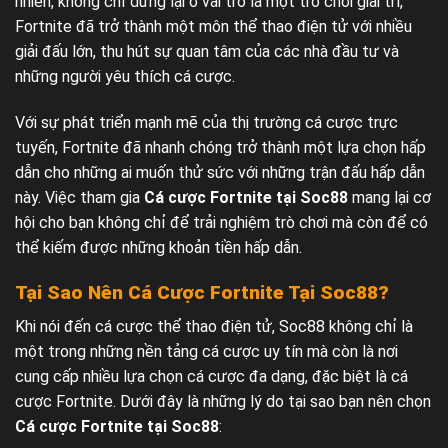
nhiên, không chỉ dừng lại ở vai trò là một trò chơi giải trí,
Fortnite đã trở thành một môn thể thao điện tử với nhiều
giải đấu lớn, thu hút sự quan tâm của các nhà đầu tư và
những người yêu thích cá cược.
Với sự phát triển mạnh mẽ của thị trường cá cược trực
tuyến, Fortnite đã nhanh chóng trở thành một lựa chọn hấp
dẫn cho những ai muốn thử sức với những trận đấu hấp dẫn
này. Việc tham gia
Cá cược Fortnite tại Soc88
mang lại cơ
hội cho bạn không chỉ để trải nghiệm trò chơi mà còn để có
thể kiếm được những khoản tiền hấp dẫn.
Tại Sao Nên Cá Cược Fortnite Tại Soc88?
Khi nói đến cá cược thể thao điện tử, Soc88 không chỉ là
một trong những nền tảng cá cược uy tín mà còn là nơi
cung cấp nhiều lựa chọn cá cược đa dạng, đặc biệt là cá
cược Fortnite. Dưới đây là những lý do tại sao bạn nên chọn
Cá cược Fortnite tại Soc88
: