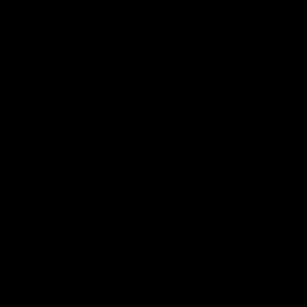
Soc88