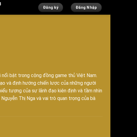
8
Đăng ký
Đăng Nhập
 nổi bật trong cộng đồng game thủ Việt Nam.
đạo và định hướng chiến lược của những người
iểu tượng của sự lãnh đạo kiên định và tầm nhìn
 Nguyễn Thị Nga và vai trò quan trọng của bà