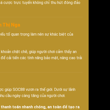
cá cược trực tuyến không chỉ thu hút đông đảo
n Thị Nga
yếu tố quan trọng làm nên sự khác biệt của
khoản chặt chẽ, giúp người chơi cảm thấy an
ể cải tiến các tính năng bảo mật, nâng cao trải
c giúp SOC88 vươn ra thế giới. Dưới sự lãnh
hu cầu ngày càng tăng của người chơi.
g thanh toán nhanh chóng, an toàn để tạo ra