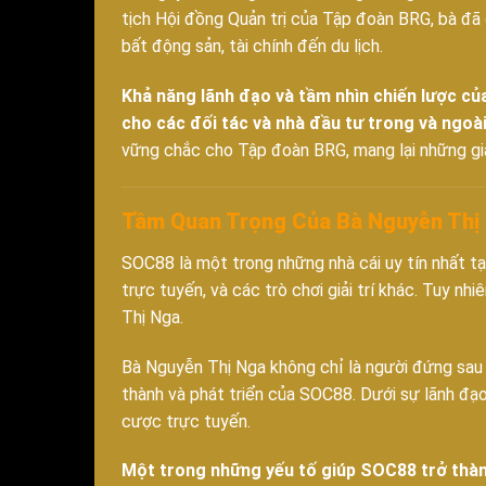
tịch Hội đồng Quản trị của Tập đoàn BRG, bà đã
bất động sản, tài chính đến du lịch.
Khả năng lãnh đạo và tầm nhìn chiến lược c
cho các đối tác và nhà đầu tư trong và ngoà
vững chắc cho Tập đoàn BRG, mang lại những gi
Tầm Quan Trọng Của Bà Nguyễn Thị
SOC88 là một trong những nhà cái uy tín nhất tạ
trực tuyến, và các trò chơi giải trí khác. Tuy n
Thị Nga.
Bà Nguyễn Thị Nga không chỉ là người đứng sau 
thành và phát triển của SOC88. Dưới sự lãnh đạ
cược trực tuyến.
Một trong những yếu tố giúp SOC88 trở thành