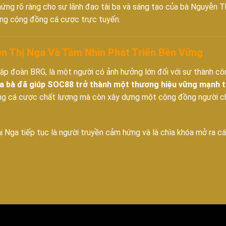
ứng rõ ràng cho sự lãnh đạo tài ba và sáng tạo của bà Nguyễn Th
rong cộng đồng cá cược trực tuyến.
n Thị Nga Và Tầm Nhìn Phát Triển Bền Vững
Tập đoàn BRG, là một người có ảnh hưởng lớn đối với sự thành 
của bà đã giúp SOC88 trở thành một thương hiệu vững mạnh 
ng cá cược chất lượng mà còn xây dựng một cộng đồng người chơ
 Nga tiếp tục là người truyền cảm hứng và là chìa khóa mở ra 