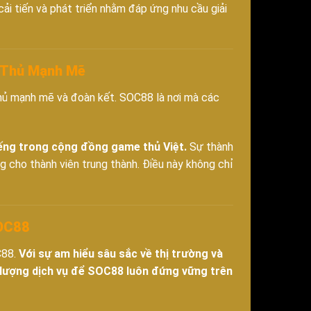
ải tiến và phát triển nhằm đáp ứng nhu cầu giải
 Thủ Mạnh Mẽ
ủ mạnh mẽ và đoàn kết. SOC88 là nơi mà các
iếng trong cộng đồng game thủ Việt.
Sự thành
g cho thành viên trung thành. Điều này không chỉ
SOC88
C88.
Với sự am hiểu sâu sắc về thị trường và
t lượng dịch vụ để SOC88 luôn đứng vững trên