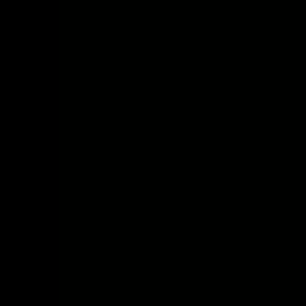
Soc88